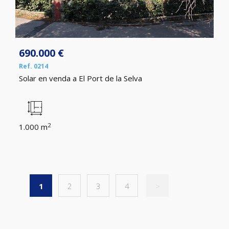
690.000 €
Ref. 0214
Solar en venda a El Port de la Selva
2
1.000 m
1
2
3
4
>