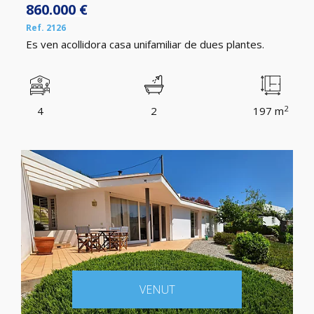
860.000 €
Ref. 2126
Es ven acollidora casa unifamiliar de dues plantes.
2
4
2
197 m
VENUT