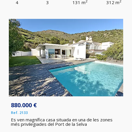
2
2
4
3
131 m
312 m
880.000 €
Ref. 2133
Es ven magnífica casa situada en una de les zones
més privilegiades del Port de la Selva