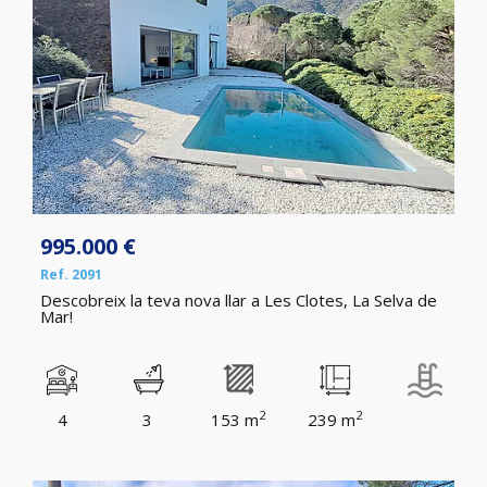
995.000 €
Ref. 2091
Descobreix la teva nova llar a Les Clotes, La Selva de
Mar!
2
2
4
3
153 m
239 m