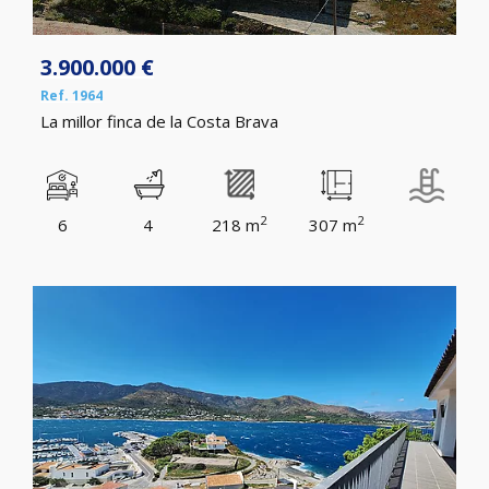
3.900.000 €
Ref. 1964
La millor finca de la Costa Brava
2
2
6
4
218 m
307 m